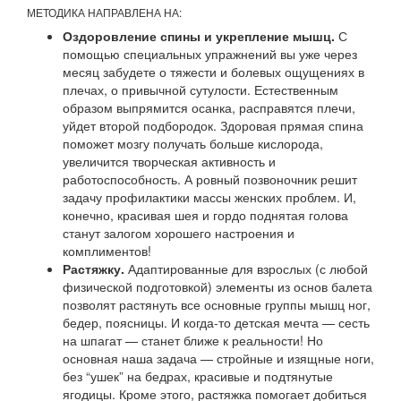
МЕТОДИКА НАПРАВЛЕНА НА:
Оздоровление спины и укрепление мышц.
С
помощью специальных упражнений вы уже через
месяц забудете о тяжести и болевых ощущениях в
плечах, о привычной сутулости. Естественным
образом выпрямится осанка, расправятся плечи,
уйдет второй подбородок. Здоровая прямая спина
поможет мозгу получать больше кислорода,
увеличится творческая активность и
работоспособность. А ровный позвоночник решит
задачу профилактики массы женских проблем. И,
конечно, красивая шея и гордо поднятая голова
станут залогом хорошего настроения и
комплиментов!
Растяжку.
Адаптированные для взрослых (с любой
физической подготовкой) элементы из основ балета
позволят растянуть все основные группы мышц ног,
бедер, поясницы. И когда-то детская мечта — сесть
на шпагат — станет ближе к реальности! Но
основная наша задача — стройные и изящные ноги,
без “ушек” на бедрах, красивые и подтянутые
ягодицы. Кроме этого, растяжка помогает добиться