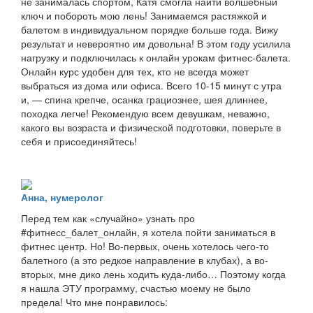
не занималась спортом, Катя смогла найти волшебный
ключ и побороть мою лень! Занимаемся растяжкой и
балетом в индивидуальном порядке больше года. Вижу
результат и невероятно им довольна! В этом году усилила
нагрузку и подключилась к онлайн урокам фитнес-балета.
Онлайн курс удобен для тех, кто не всегда может
выбраться из дома или офиса. Всего 10-15 минут с утра
и, — спина крепче, осанка грациознее, шея длиннее,
походка легче! Рекомендую всем девушкам, неважно,
какого вы возраста и физической подготовки, поверьте в
себя и присоединяйтесь!
Анна, нумеролог
Перед тем как «случайно» узнать про
#фитнесс_балет_онлайн, я хотела пойти заниматься в
фитнес центр. Но! Во-первых, очень хотелось чего-то
балетного (а это редкое направление в клубах), а во-
вторых, мне дико лень ходить куда-либо… Поэтому когда
я нашла ЭТУ программу, счастью моему не было
предела! Что мне понравилось: