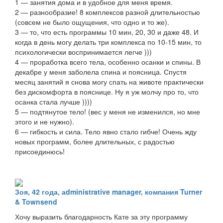
1️ — занятия дома и в удобное для меня время.
2️ — разнообразие! 8 комплексов разной длительностью
(совсем не было ощущения, что одно и то же).
3️ — то, что есть программы 10 мин, 20, 30 и даже 48. И
когда в день могу делать три комплекса по 10-15 мин, то
психологически воспринимается легче )))
4️ — проработка всего тела, особенно осанки и спины. В
декабре у меня заболела спина и поясница. Спустя
месяц занятий я снова могу спать на животе практически
без дискомфорта в пояснице. Ну я уж молчу про то, что
осанка стала лучше ))))
5️ — подтянутое тело! (вес у меня не изменился, но мне
этого и не нужно).
6️ — гибкость и сила. Тело явно стало гибче! Очень жду
новых программ, более длительных, с радостью
присоединюсь!
Зоя, 42 года, аdministrative manager, компания Turner
& Townsend
Хочу выразить благодарность Кате за эту программу