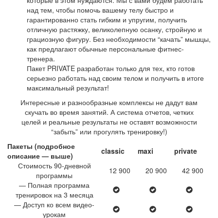
которые в этом нуждаются. Мы с вами будем работать
над тем, чтобы помочь вашему телу быстро и
гарантированно стать гибким и упругим, получить
отличную растяжку, великолепную осанку, стройную и
грациозную фигуру. Без необходимости “качать” мышцы,
как предлагают обычные персональные фитнес-
тренера.
Пакет PRIVATE разработан только для тех, кто готов
серьезно работать над своим телом и получить в итоге
максимальный результат!
Интересные и разнообразные комплексы не дадут вам
скучать во время занятий. А система отчетов, четких
целей и реальные результаты не оставят возможности
“забыть” или прогулять тренировку!)
Пакеты (подробное
classic
maxi
private
описание — выше)
Стоимость 90-дневной
12 900
20 900
42 900
программы
— Полная программа
тренировок на 3 месяца
— Доступ ко всем видео-
урокам